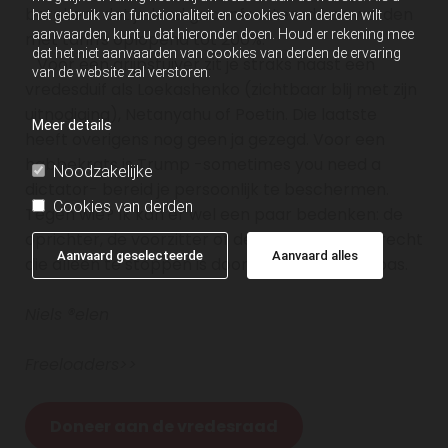
betekent dat je land geconfronteerd kan worden
het gebruik van functionaliteit en cookies van derden wilt
aanvaarden, kunt u dat hieronder doen. Houd er rekening mee
met tariffs oplopend tot 200%.
dat het niet aanvaarden van cookies van derden de ervaring
Voor een grijpstuiver zit je straks naast een
van de website zal verstoren.
vredesduif als Loekashenko (zichtbaar blij met zijn
uitnodiging), Netanyahu of Poetin. Die laatste
Meer details
heeft overigens nog geen ja gezegd. Voor een
habbekrats is Trump -sometimes you need a
Noodzakelijke
dictator- bereid je persoonlijk te beschermen.
Cookies van derden
Tegen wie? Ik kan er wel een paar bedenken: de
oprichter, de voorzitter of de man met veto-recht
Aanvaard geselecteerde
Aanvaard alles
die alleen te stoppen is door zijn morele kompas.
Niels ®elen
Freeloaders>>
Doneer aan de vredesraad