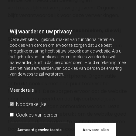
eenzelfde niveau van beveiliging en
vertrouwelijkheid van jouw gegevens. Organisatie
blijft verantwoordelijk voor deze verwerkingen.
Cookies, of vergelijkbare technieken, die wij
Wij waarderen uw privacy
gebruiken
Deze website wil gebruik maken van functionaliteiten en
Organisatie gebruikt functionele, analytische en
cookies van derden om ervoor te zorgen dat u de best
mogelijke ervaring heeft bij uw bezoek aan de website. Als u
tracking cookies. Een cookie is een klein
het gebruik van functionaliteit en cookies van derden wilt
tekstbestand dat bij het eerste bezoek aan deze
aanvaarden, kunt u dat hieronder doen. Houd er rekening mee
website wordt opgeslagen in de browser van je
dat het niet aanvaarden van cookies van derden de ervaring
van de website zal verstoren.
computer, tablet of smartphone. Organisatie
gebruikt cookies met een puur technische
Meer details
functionaliteit. Deze zorgen ervoor dat de website
naar behoren werkt en dat bijvoorbeeld jouw
Noodzakelijke
voorkeursinstellingen onthouden worden. Deze
cookies worden ook gebruikt om de website goed
Cookies van derden
te laten werken en deze te kunnen optimaliseren.
Daarnaast plaatsen we cookies die jouw
Aanvaard geselecteerde
Aanvaard alles