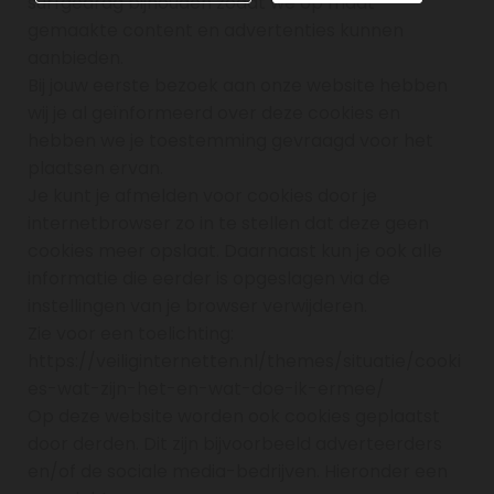
surfgedrag bijhouden zodat we op maat
gemaakte content en advertenties kunnen
aanbieden.
Bij jouw eerste bezoek aan onze website hebben
wij je al geïnformeerd over deze cookies en
hebben we je toestemming gevraagd voor het
plaatsen ervan.
Je kunt je afmelden voor cookies door je
internetbrowser zo in te stellen dat deze geen
cookies meer opslaat. Daarnaast kun je ook alle
informatie die eerder is opgeslagen via de
instellingen van je browser verwijderen.
Zie voor een toelichting:
https://veiliginternetten.nl/themes/situatie/cooki
es-wat-zijn-het-en-wat-doe-ik-ermee/
Op deze website worden ook cookies geplaatst
door derden. Dit zijn bijvoorbeeld adverteerders
en/of de sociale media-bedrijven. Hieronder een