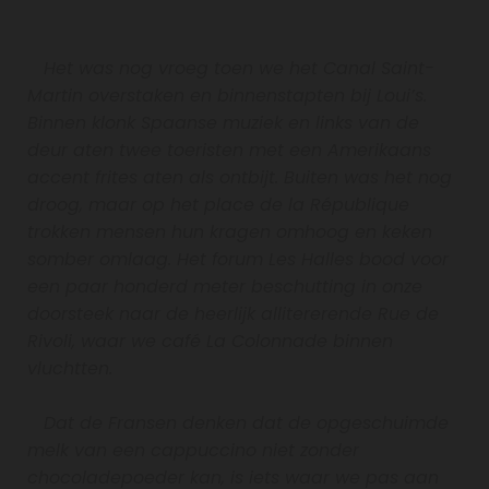
Het was nog vroeg toen we het Canal Saint-
Martin overstaken en binnenstapten bij Loui’s.
Binnen klonk Spaanse muziek en links van de
deur aten twee toeristen met een Amerikaans
accent frites aten als ontbijt. Buiten was het nog
droog, maar op het place de la République
trokken mensen hun kragen omhoog en keken
somber omlaag. Het forum Les Halles bood voor
een paar honderd meter beschutting in onze
doorsteek naar de heerlijk allitererende Rue de
Rivoli, waar we café La Colonnade binnen
vluchtten.
Dat de Fransen denken dat de opgeschuimde
melk van een cappuccino niet zonder
chocoladepoeder kan, is iets waar we pas aan