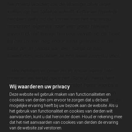
herinnerd worden als de vlassige ober onze
koffies op het tafeltje schuift. Koffie en Frankrijk
hebben, zelfs na de invoer van het espresso
apparaat, eigenlijk nooit een goed huwelijk
gevormd. Het bewijs hiervoor wordt, op de hoek
bij het Louvre, nog maar eens geleverd in de
latte art. In plaats van een hartje of een
korenhalm, schotelen ze ons twee tiramisu voor.
We hebben er geen zin in, maar vanaf hier
moeten we terug naar het Gare du Nord. Niet
omdat het regent, maar omdat Parijs voorbij is
Wij waarderen uw privacy
vanaf het moment dat we in de trein stappen.
Deze website wil gebruik maken van functionaliteiten en
Op de plattegrond, stippel ik een route uit en zie
cookies van derden om ervoor te zorgen dat u de best
mogelijke ervaring heeft bij uw bezoek aan de website. Als u
ik dat deze “Koot & Bie” is: ‘Immer gerade aus,’
het gebruik van functionaliteit en cookies van derden wilt
over het place de la Victoire, ‘do ist der
aanvaarden, kunt u dat hieronder doen. Houd er rekening mee
bahnhof.’
dat het niet aanvaarden van cookies van derden de ervaring
van de website zal verstoren.