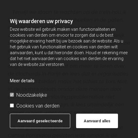
Terwijl we staan te wachten op de trein hou ik
de zwerver vanuit mijn ooghoeken in de gaten.
Wij waarderen uw privacy
Keer op keer wordt hij rustig maar duidelijk
Deze website wil gebruik maken van functionaliteiten en
weggestuurd door een politieagent. Uiteindelijk
cookies van derden om ervoor te zorgen dat u de best
mogelijke ervaring heeft bij uw bezoek aan de website. Als u
strompelt de man de hal van het station uit. Ik zie
het gebruik van functionaliteit en cookies van derden wilt
de agent wat desinfecteer op zijn handen doen
aanvaarden, kunt u dat hieronder doen. Houd er rekening mee
en ze uitgebreid wrijven. Het beeld schuurt nog
dat het niet aanvaarden van cookies van derden de ervaring
van de website zal verstoren.
dagen na. Ik Google wat om meer te leren over
de clochards in Parijs en lees dat er organisaties
zijn die hulp bieden, maar het schiet te kort. Niet
Meer details
in de laatste plaats omdat deze mensen door
Noodzakelijke
onder andere verslavingsproblematiek niet
eenvoudig te helpen zijn. Ik lees uiteindelijk een
Cookies van derden
simpel advies: wees mens en geef wat geld.
Aanvaard geselecteerde
Aanvaard alles
Ik wil graag met jou terug naar Parijs, omdat
Centre Pompidou gesloten was, omdat ik de