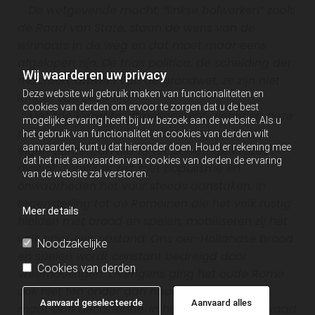
De wetgevende macht, “linkse bolwerken” zoals
de Raad van State, staan de wens van de
winnaars in de weg en dat moet maar eens
afgelopen zijn. De trias politica, de scheiding der
Wij waarderen uw privacy
machten, artikel 1 van de grondwet, ze zijn niet
Deze website wil gebruik maken van functionaliteiten en
langer van deze tijd.
cookies van derden om ervoor te zorgen dat u de best
Met “de kiezer heeft gesproken”, wentelen deze
mogelijke ervaring heeft bij uw bezoek aan de website. Als u
politici zich in het slachtofferschap van hun
het gebruik van functionaliteit en cookies van derden wilt
aanvaarden, kunt u dat hieronder doen. Houd er rekening mee
eigen achterban die ze tot onwettige keuzes
dat het niet aanvaarden van cookies van derden de ervaring
dwingt. Terwijl ze zelf met populisme en
van de website zal verstoren.
onwaarheden het vuur steeds aanstaken. In
tegenstelling tot de Romeinen die het volk rustig
Meer details
hielden met brood en spelen, mobiliseren zij het
volk naar een opstand. Ons oer-Hollandse brood
Noodzakelijke
en spelen wordt constant bedreigd door
Cookies van derden
vreemdelingen. Overigens ging het oude Rome
ook niet ten onder aan haar vijanden mama,
Aanvaard geselecteerde
Aanvaard alles
maar aan decadentie. In het teveel aan welvaart