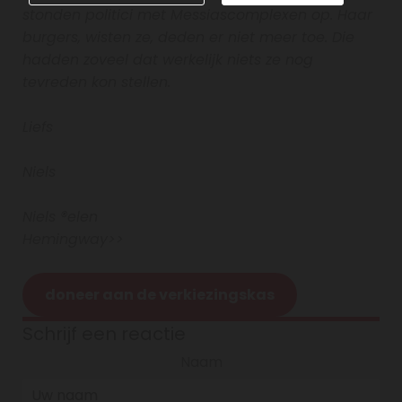
stonden politici met Messiascomplexen op. Haar
burgers, wisten ze, deden er niet meer toe. Die
hadden zoveel dat werkelijk niets ze nog
tevreden kon stellen.
Liefs
Niels
Niels ®elen
Hemingway>>
doneer aan de verkiezingskas
Schrijf een reactie
Naam