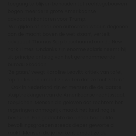
toegang te blijven behouden tot rechtsgebouwen
bogen meerdere grote Amerikaanse
advocatenkantoren voor Trump.
‘We glijden af naar een autocratie waarin degenen
aan de macht boven de wet staan’, vertelt
advocaat Thomas Sipp beschaamd aan de New
York Times. Ondanks zijn enorme salaris neemt hij
uit principe ontslag van het gerenommeerde
bureau Skadden.
‘Ze gaan,’ veegt Karoline Leavitt kritiek van tafel,
‘op de knieën omdat ze weten dat ze fout zitten.’
Ook in Nederland zijn er mensen die de laatste
stuiptrekkingen van de Amerikaanse rechtsstaat
toejuichen. Mensen die geloven dat rechters het
regeringen onmogelijk maakt het land nog te
besturen. Een gedachte die onder bepaalde
bevolkingsgroepen steeds dieper geworteld
raakt. Mensen die je herkent omdat ze de