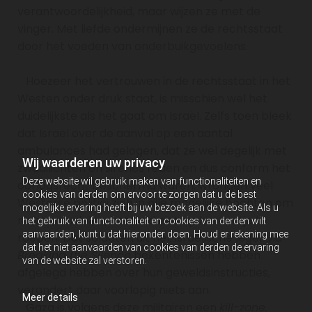
verantwoordelijkheid, maar wijzen ze met de
vinger. Met liefde ondermijnen ze de rechtsstaat
door het voeden van onderbuikgevoelens.
Hoezeer het vertrouwen in de rechtsstaat in het
Westen onder druk staat, is misschien wel het
duidelijkste als het gaat om Israël. Zelfs toen bleek
dat Israël over de aanval op een aantal
ambulances had gelogen, dat ze wel degelijk met
Wij waarderen uw privacy
zwaailichten en sirenes reden en dus conform het
Deze website wil gebruik maken van functionaliteiten en
oorlogsrecht beschermd waren, wrongen veel
cookies van derden om ervoor te zorgen dat u de best
Westerse politici zich in alle mogelijke bochten om
mogelijke ervaring heeft bij uw bezoek aan de website. Als u
niet te oordelen, het land niet op het matje te
het gebruik van functionaliteit en cookies van derden wilt
aanvaarden, kunt u dat hieronder doen. Houd er rekening mee
roepen. Dat soldaten uit het Israëlische leger via
dat het niet aanvaarden van cookies van derden de ervaring
Breaking the Silence
bekentenissen hebben
van de website zal verstoren.
afgelegd hebben over hun geweldsinstructies,
verandert daar voorlopig niets aan.
Meer details
Gaza is volgens deze militairen een
kill-zone.