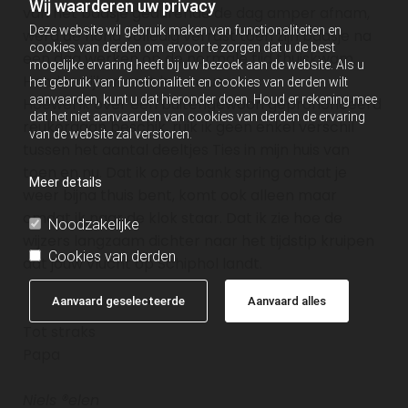
Wij waarderen uw privacy
van het baasje gedurende de dag amper afnam,
Deze website wil gebruik maken van functionaliteiten en
werd de hond volledig verrast toen zijn baasje na
cookies van derden om ervoor te zorgen dat u de best
een dag werken op de normale tijd thuiskwam.
mogelijke ervaring heeft bij uw bezoek aan de website. Als u
Honden kijken met hun neus.
het gebruik van functionaliteit en cookies van derden wilt
aanvaarden, kunt u dat hieronder doen. Houd er rekening mee
Hoewel ik over een buitengewoon geprononceerd
dat het niet aanvaarden van cookies van derden de ervaring
reukorgaan beschik, ruik ik geen enkel verschil
van de website zal verstoren.
tussen het aantal deeltjes Ties in mijn huis van
toen en nu. Dat ik op de bank spring omdat je
Meer details
weer bijna thuis bent, komt ook alleen maar
omdat ik naar de klok staar. Dat ik zie hoe de
Noodzakelijke
wijzers langzaam dichter naar het tijdstip kruipen
Cookies van derden
dat jouw vlucht op Schiphol landt.
Aanvaard geselecteerde
Aanvaard alles
Tot straks
Papa
Niels ®elen