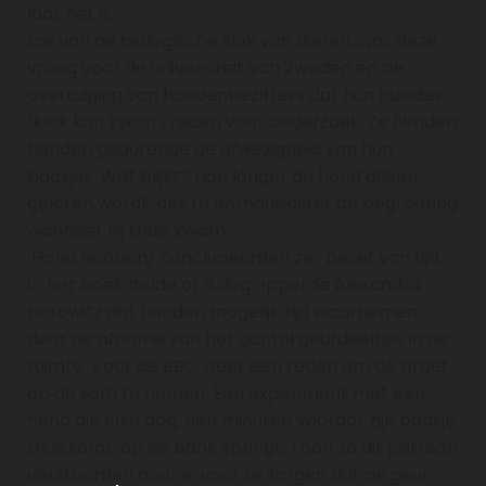
laat het is?’
Los van de biologische klok van dieren, was deze
vraag voor de universiteit van Zweden en de
overtuiging van hondenbezitters dat hun huisdier
“klok kan kijken”, reden voor onderzoek. Ze filmden
honden gedurende de afwezigheid van hun
baasjes. Wat blijkt? Hoe langer de hond alleen
gelaten wordt, des te enthousiaster de begroeting
wanneer hij thuis kwam.
‘Hond hebben,’ concludeerden ze, ‘besef van tijd.’
In het boek Inside of a dog opperde Alexandra
Horowitz dat honden mogelijk tijd waarnemen
door de afname van het aantal geurdeeltjes in de
ruimte. Voor de BBC weer een reden om de proef
op de som te nemen. Een experiment met een
hond die elke dag, tien minuten voordat zijn baasje
thuiskomt, op de bank springt. Toen ze dit patroon
verstoorden door ervoor te zorgen dat de geur