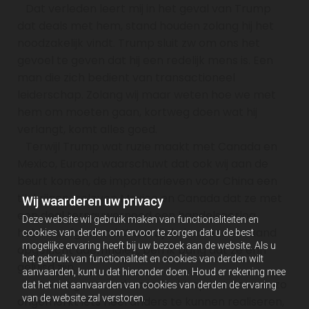
Dat verleden leert mij in het geval van Trump
dat deals met hem, stand houden zolang hij het
noodzakelijk vindt. Trump sluit zw om ons het
gevoel te geven dat hij een redelijk mens is. Een
man die zich bedient van transactioneel
leiderschap. Zolang wij maar weten hoe we met
hem om moeten gaan, kortweg doen wat hij
verlangt, komt alles goed.
Terwijl Trump wat ruzie maakt met Canada en
Mexico, Europa waarschuwt dat ook wij aan de
beurt komen, de importtarieven voor China een
tik krijgen, geloven Mexico en Canada dat ze met
Wij waarderen uw privacy
een deal ternauwernood een handelsoorlog
Deze website wil gebruik maken van functionaliteiten en
hebben afgewend. Waar zij de komende maand
cookies van derden om ervoor te zorgen dat u de best
mogelijke ervaring heeft bij uw bezoek aan de website. Als u
opgelucht ademhalen, ben ik bang dat ze erin
het gebruik van functionaliteit en cookies van derden wilt
geluisd zijn.
aanvaarden, kunt u dat hieronder doen. Houd er rekening mee
Het vestigen van de aandacht op het ene om zo
dat het niet aanvaarden van cookies van derden de ervaring
van de website zal verstoren.
ongemerkt iets heel anders te kunnen realiseren,