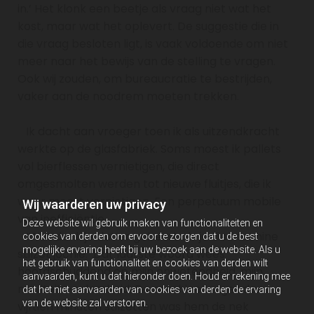
in.’ Het klonk een beetje als vraag niet wat het
kost, maar wat het oplevert. De suggestie die in
die vraag besloten ligt, is vaak voldoende om niet
meer naar het bewijs van de stelling te vragen.
Ook wij zouden, om bureaucratie te bestrijden,
vaker aan de noodrem moeten trekken.
Ik dacht aan vroeger toen ik als uitzendkracht
werkte op de glasfabriek. Soms moest ik pallets
vol bierflessen vernietigen, die direct
omgesmolten werden tot nieuwe fluitjes, die ik
weer moest vernietigen. Een perpetuum mobile
Wij waarderen uw privacy
van inefficiëntie.
Deze website wil gebruik maken van functionaliteiten en
‘Wat denk je dat er gebeurt als je die machine
cookies van derden om ervoor te zorgen dat u de best
mogelijke ervaring heeft bij uw bezoek aan de website. Als u
stilzet jochie.’ Dat laatste woord wees
het gebruik van functionaliteit en cookies van derden wilt
hoofdschuddend op mijn onwetendheid, mijn
aanvaarden, kunt u dat hieronder doen. Houd er rekening mee
naïviteit en domheid. De machine langer dan
dat het niet aanvaarden van cookies van derden de ervaring
van de website zal verstoren.
vijftien minuten stilzetten was hem de nek