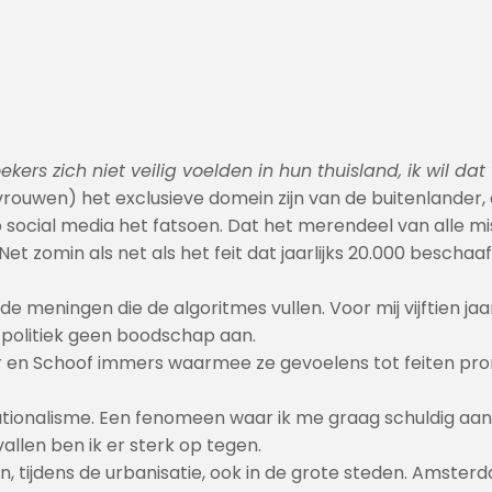
rs zich niet veilig voelden in hun thuisland, ik wil dat w
rouwen) het exclusieve domein zijn van de buitenlander, 
p social media het fatsoen. Dat het merendeel van alle 
. Net zomin als net als het feit dat jaarlijks 20.000 bes
 meningen die de algoritmes vullen. Voor mij vijftien jaa
e politiek geen boodschap aan.
er en Schoof immers waarmee ze gevoelens tot feiten prom
ationalisme. Een fenomeen waar ik me graag schuldig aa
allen ben ik er sterk op tegen.
, tijdens de urbanisatie, ook in de grote steden. Amste