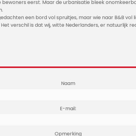
ijke bewoners eerst. Maar de urbanisatie bleek onomkeer
n.
gedachten een bord vol spruitjes, maar wie naar B&B vol li
et verschil is dat wij, witte Nederlanders, er natuurlijk r
Naam
E-mail:
Opmerking