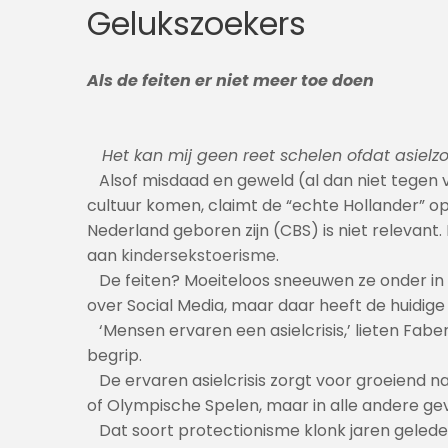
Gelukszoekers
Als de feiten er niet meer toe doen
Het kan mij geen reet schelen ofdat asielzoeke
Alsof misdaad en geweld (al dan niet tegen v
cultuur komen, claimt de “echte Hollander” o
Nederland geboren zijn (CBS) is niet relevant
aan
kindersekstoerisme
.
De feiten? Moeiteloos sneeuwen ze onder in de
over Social Media, maar daar heeft de huidig
‘Mensen ervaren een asielcrisis,’ lieten Fab
begrip.
De ervaren asielcrisis zorgt voor groeiend n
of Olympische Spelen, maar in alle andere gev
Dat soort protectionisme klonk jaren geleden