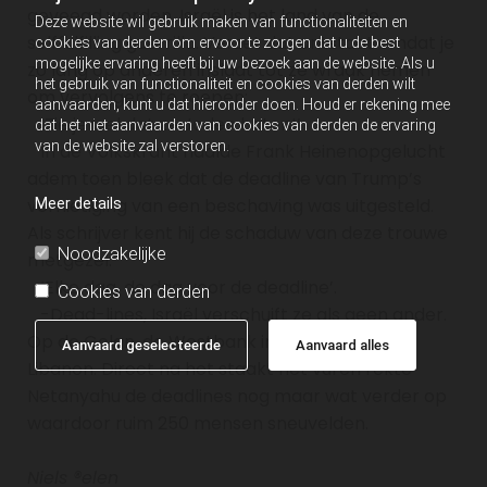
geveegd worden. Israël is het land van de
Deze website wil gebruik maken van functionaliteiten en
selffulfilling guerrilla. Verzet dat ontstaat omdat je
cookies van derden om ervoor te zorgen dat u de best
mogelijke ervaring heeft bij uw bezoek aan de website. Als u
zo lang op anderen inslaat tot ze wraak nemen
het gebruik van functionaliteit en cookies van derden wilt
om vervolgens te roepen:
aanvaarden, kunt u dat hieronder doen. Houd er rekening mee
‘Zie je wel dat ze Joden haten!’
dat het niet aanvaarden van cookies van derden de ervaring
van de website zal verstoren.
In de
Volkskrant haalde Frank Heinen
opgelucht
adem toen bleek dat de deadline van Trump’s
vernietiging van een beschaving was uitgesteld.
Meer details
Als schrijver kent hij de schaduw van deze trouwe
Noodzakelijke
metgezel.
‘Elke dag, de dag voor de deadline’.
Cookies van derden
-Dead-lines, Israël verschuift ze als geen ander.
Op de Golan, de Westbank in Gaza en nu in
Aanvaard geselecteerde
Aanvaard alles
Libanon. Direct na het staakt het vuren rekte
Netanyahu de deadlines nog maar wat verder op
waardoor ruim 250 mensen sneuvelden.
Niels ®elen