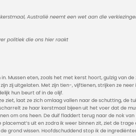
rstmaal, Australië neemt een wet aan die verkiezingen v
er politiek die ons hier raakt
in in. Mussen eten, zoals het met kerst hoort, gulzig van d
n zij uitgelaten. Met zijn tien-, vijftienen, strijken ze nee
jk hun beurt af in de olijf.
ziet, laat ze zich omlaag vallen naar de schutting, de tuin
scharrelt ze haar kerstmaal bijeen uit het voer dat de m
nen om ons heen. De duif fladdert terug naar de nok van 
lacemat’s uit en zodra ik weer binnen zit, ziet de trage
n de grond wissen. Hoofdschuddend stop ik de ingrediënte